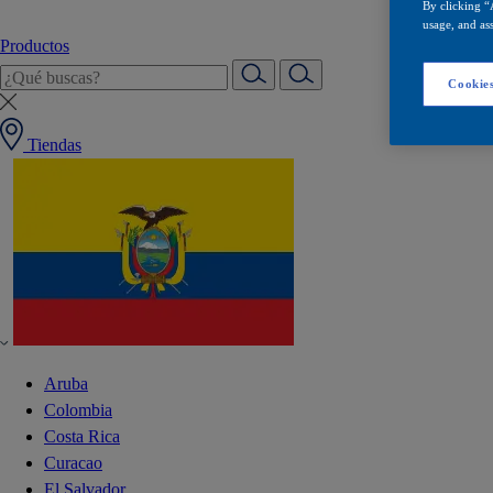
By clicking “
usage, and ass
Productos
Cookies
Tiendas
Aruba
Colombia
Costa Rica
Curacao
El Salvador