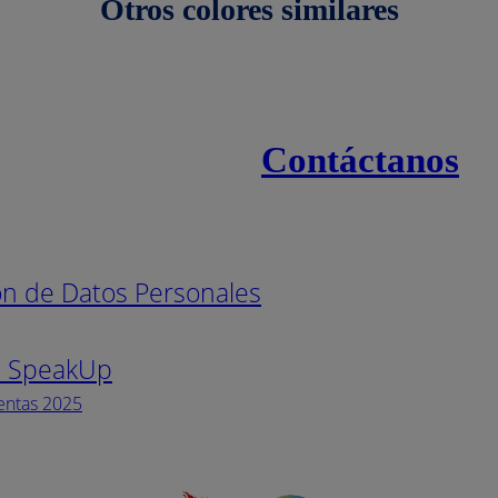
Otros colores similares
Contáctanos
s
Línea naci
ión de Datos Personales
Pintuco (7
s SpeakUp
Horario de
Lunes a Vi
entas 2025
Facebook
YouTube
Instagram