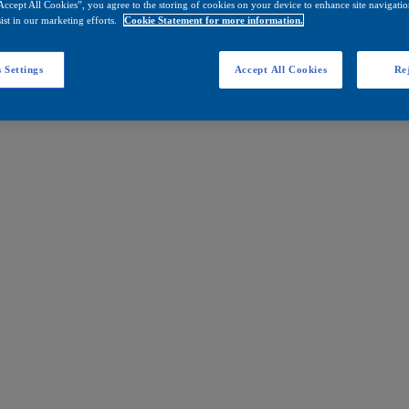
Accept All Cookies”, you agree to the storing of cookies on your device to enhance site navigation
ist in our marketing efforts.
Cookie Statement for more information.
 Settings
Accept All Cookies
Rej