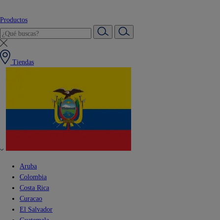
Productos
Tiendas
Aruba
Colombia
Costa Rica
Curacao
El Salvador