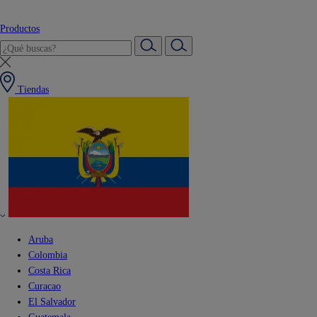
Productos
Tiendas
Aruba
Colombia
Costa Rica
Curacao
El Salvador