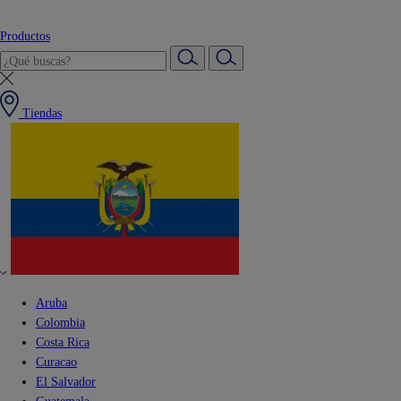
Productos
Tiendas
Aruba
Colombia
Costa Rica
Curacao
El Salvador