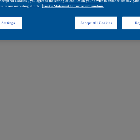
Accept All Cookies”, you agree to the storing of cookies on your device to enhance site navigation
ist in our marketing efforts.
Cookie Statement for more information.
 Settings
Accept All Cookies
Rej