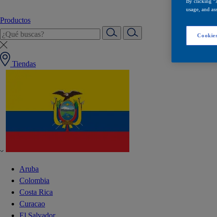
By clicking “
usage, and ass
Productos
Cookies
Tiendas
Aruba
Colombia
Costa Rica
Curacao
El Salvador