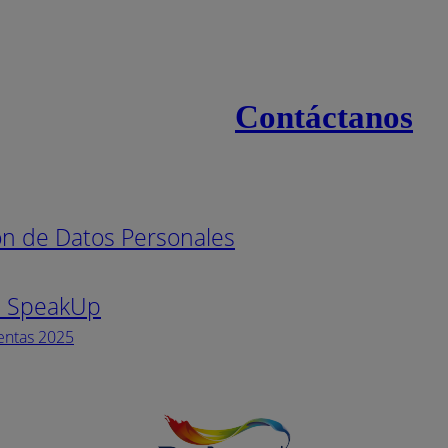
Contáctanos
s
Línea naci
ión de Datos Personales
Pintuco (7
s SpeakUp
Horario de
Lunes a Vi
entas 2025
Facebook
YouTube
Instagram