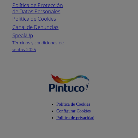
Política de Protección
Pintuco (746882)
de Datos Personales
(04) 373-1880
Política de Cookies
Canal de Denuncias
Horario de
atención:
SpeakUp
Lunes a Viernes
Términos y condiciones de
de 8 a.m. a 5
ventas 2025
p.m.
Facebook
YouTube
Instagram
Política de Cookies
Configurar Cookies
Politica de privacidad