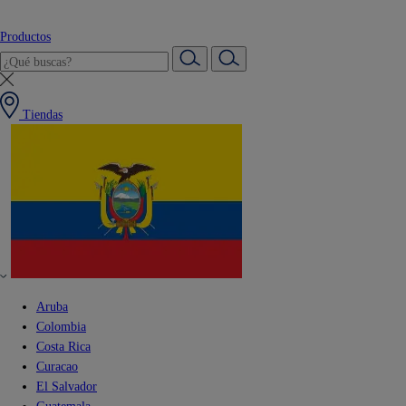
Productos
Tiendas
Aruba
Colombia
Costa Rica
Curacao
El Salvador