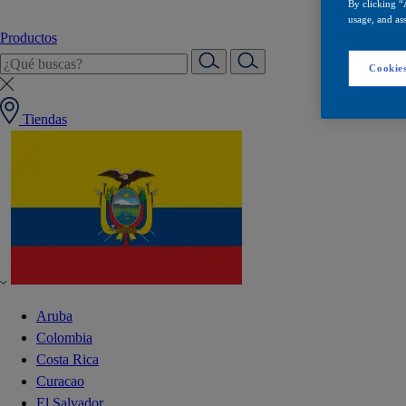
By clicking “
usage, and ass
Productos
Cookies
Tiendas
Aruba
Colombia
Costa Rica
Curacao
El Salvador