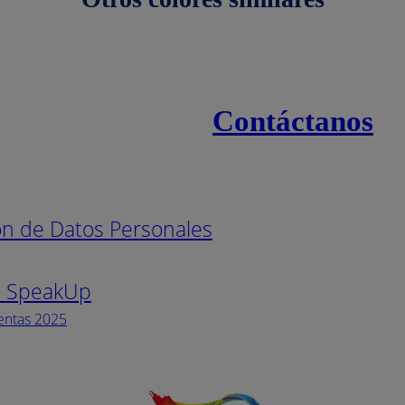
Contáctanos
s
Línea naci
ión de Datos Personales
Pintuco (7
s SpeakUp
Horario de
Lunes a Vi
entas 2025
Facebook
YouTube
Instagram