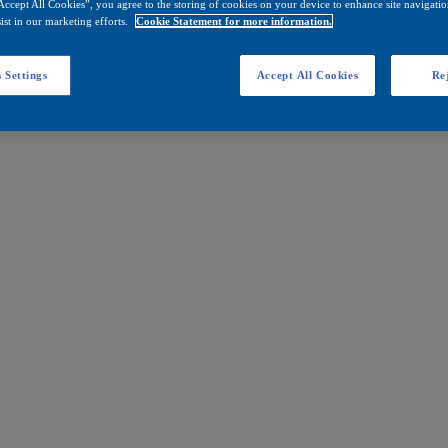
Accept All Cookies”, you agree to the storing of cookies on your device to enhance site navigation
ist in our marketing efforts.
Cookie Statement for more information.
 Settings
Accept All Cookies
Rej