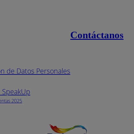
Contáctanos
s
Línea naci
ión de Datos Personales
Pintuco (7
s SpeakUp
Horario de
Lunes a Vi
entas 2025
Facebook
YouTube
Instagram