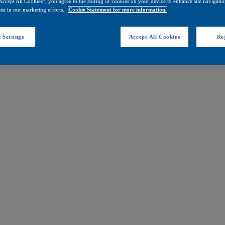
Accept All Cookies”, you agree to the storing of cookies on your device to enhance site navigation
ist in our marketing efforts.
Cookie Statement for more information.
 Settings
Accept All Cookies
Rej