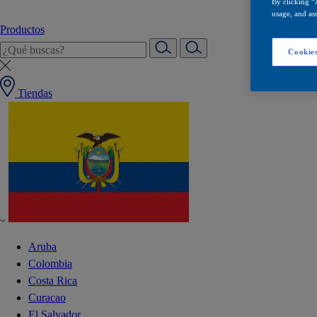
By clicking “
usage, and ass
Productos
Cookies
Tiendas
Aruba
Colombia
Costa Rica
Curacao
El Salvador