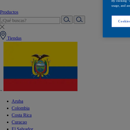
By clicking “
usage, and ass
Productos
Cookies
Tiendas
Aruba
Colombia
Costa Rica
Curacao
El Salvador