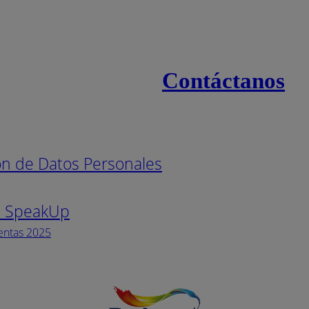
Contáctanos
s
Línea naci
ión de Datos Personales
Pintuco (7
s SpeakUp
Horario de
Lunes a Vi
entas 2025
Facebook
YouTube
Instagram