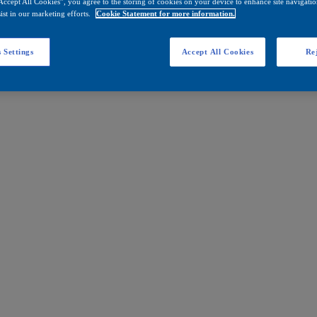
Accept All Cookies”, you agree to the storing of cookies on your device to enhance site navigation
ist in our marketing efforts.
Cookie Statement for more information.
 Settings
Accept All Cookies
Rej