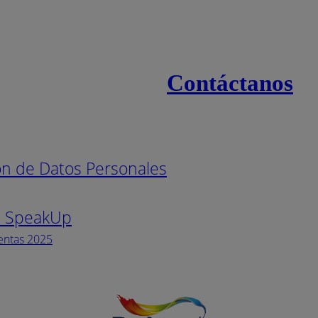
Contáctanos
s
Línea naci
ión de Datos Personales
Pintuco (7
s SpeakUp
Horario de
Lunes a Vi
entas 2025
Facebook
YouTube
Instagram