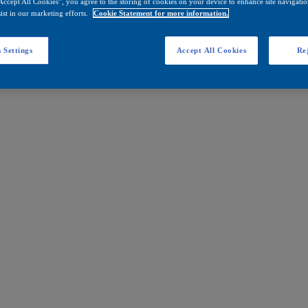
Accept All Cookies”, you agree to the storing of cookies on your device to enhance site navigation
ist in our marketing efforts.
Cookie Statement for more information.
 Settings
Accept All Cookies
Rej