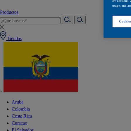
By clicking “
usage, and ass
Productos
Cookies
Tiendas
Aruba
Colombia
Costa Rica
Curacao
El Salvador