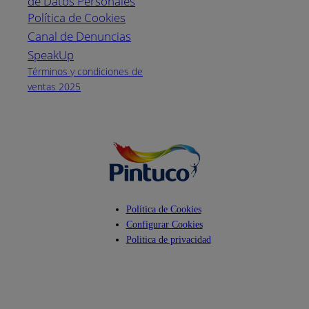
de Datos Personales
(04) 373-1880
Política de Cookies
Canal de Denuncias
Horario de
atención:
SpeakUp
Lunes a Viernes
Términos y condiciones de
de 8 a.m. a 5
ventas 2025
p.m.
Facebook
YouTube
Instagram
Política de Cookies
Configurar Cookies
Politica de privacidad