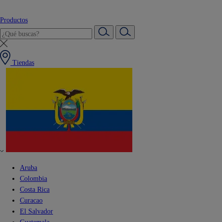
Productos
Tiendas
Aruba
Colombia
Costa Rica
Curacao
El Salvador