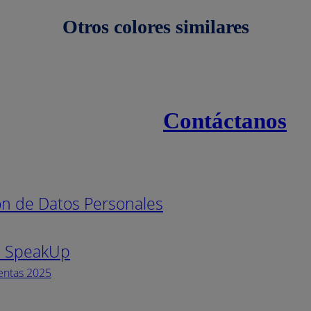
Otros colores similares
Contáctanos
s
Línea naci
ión de Datos Personales
Pintuco (7
s SpeakUp
Horario de
Lunes a Vi
entas 2025
Facebook
YouTube
Instagram