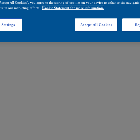
Accept All Cookies”, you agree to the storing of cookies on your device to enhance site navigation
ist in our marketing efforts.
Cookie Statement for more information.
 Settings
Accept All Cookies
Rej