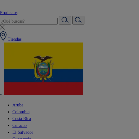
Productos
Tiendas
Aruba
Colombia
Costa Rica
Curacao
El Salvador