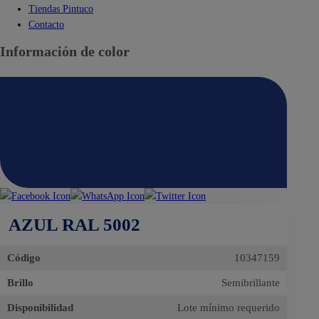
Tiendas Pintuco
Contacto
Información de color
AZUL RAL 5002
Código
10347159
Brillo
Semibrillante
Disponibilidad
Lote mínimo requerido