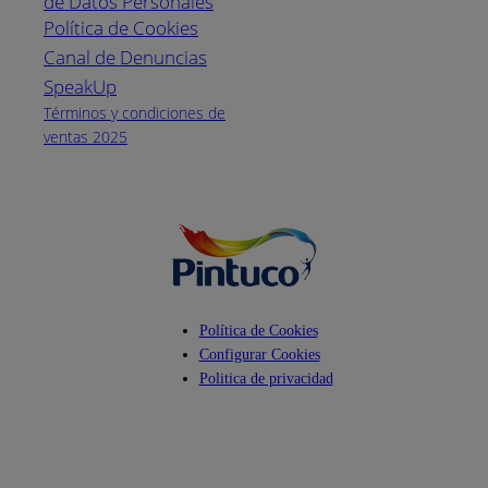
de Datos Personales
(04) 373-1880
Política de Cookies
Canal de Denuncias
Horario de
atención:
SpeakUp
Lunes a Viernes
Términos y condiciones de
de 8 a.m. a 5
ventas 2025
p.m.
Facebook
YouTube
Instagram
Política de Cookies
Configurar Cookies
Politica de privacidad