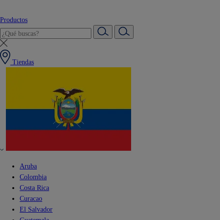
Productos
Tiendas
Aruba
Colombia
Costa Rica
Curacao
El Salvador