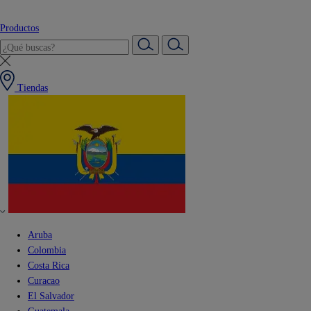
Productos
Tiendas
Aruba
Colombia
Costa Rica
Curacao
El Salvador