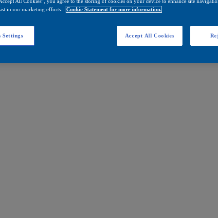
Accept All Cookies”, you agree to the storing of cookies on your device to enhance site navigation
ist in our marketing efforts.
Cookie Statement for more information.
 Settings
Accept All Cookies
Rej