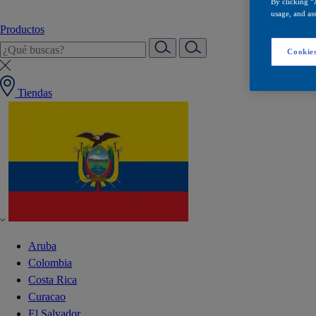
By clicking “
usage, and ass
Productos
Cookies
Tiendas
Aruba
Colombia
Costa Rica
Curacao
El Salvador