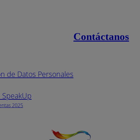
Contáctanos
s
Línea naci
ión de Datos Personales
Pintuco (7
s SpeakUp
Horario de
Lunes a Vi
entas 2025
Facebook
YouTube
Instagram