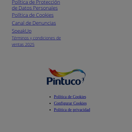
Política de Protección
Pintuco (746882)
de Datos Personales
(04) 373-1880
Política de Cookies
Canal de Denuncias
Horario de
atención:
SpeakUp
Lunes a Viernes
Términos y condiciones de
de 8 a.m. a 5
ventas 2025
p.m.
Facebook
YouTube
Instagram
Política de Cookies
Configurar Cookies
Politica de privacidad