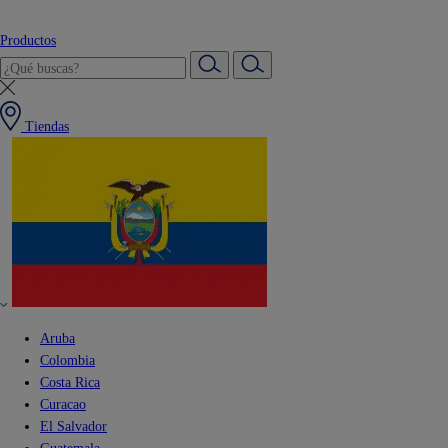
Productos
Tiendas
Aruba
Colombia
Costa Rica
Curacao
El Salvador