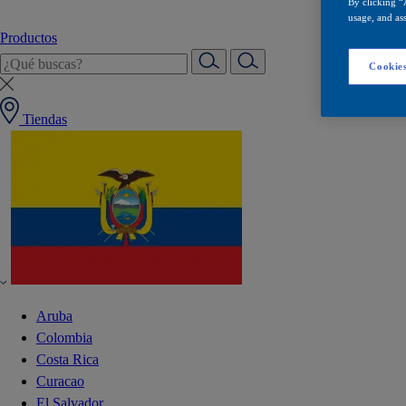
By clicking “
usage, and ass
Productos
Cookies
Tiendas
Aruba
Colombia
Costa Rica
Curacao
El Salvador