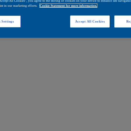
Accept All Cookies”, you agree to the storing of cookies on your device to enhance site navigation
ist in our marketing efforts.
Cookie Statement for more information.
 Settings
Accept All Cookies
Rej