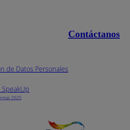
Contáctanos
s
Línea naci
ión de Datos Personales
Pintuco (7
s SpeakUp
Horario de
Lunes a Vi
entas 2025
Facebook
YouTube
Instagram