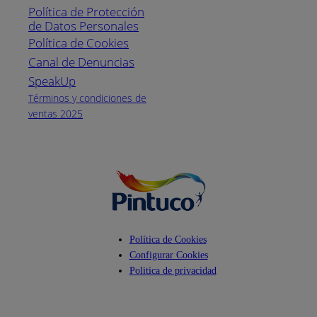
Política de Protección
Pintuco (746882)
de Datos Personales
(04) 373-1880
Política de Cookies
Canal de Denuncias
Horario de
atención:
SpeakUp
Lunes a Viernes
Términos y condiciones de
de 8 a.m. a 5
ventas 2025
p.m.
Facebook
YouTube
Instagram
Política de Cookies
Configurar Cookies
Politica de privacidad