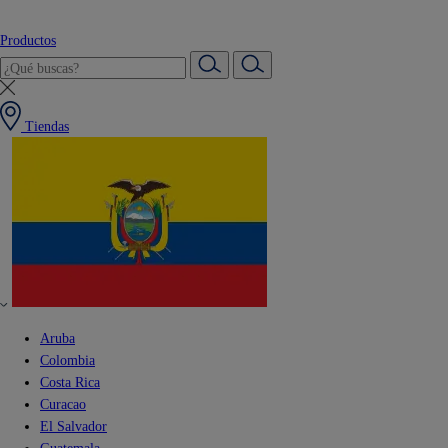
Productos
Tiendas
Aruba
Colombia
Costa Rica
Curacao
El Salvador