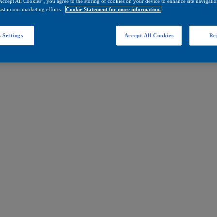
Accept All Cookies”, you agree to the storing of cookies on your device to enhance site navigation
ist in our marketing efforts.
Cookie Statement for more information.
 Settings
Accept All Cookies
Rej