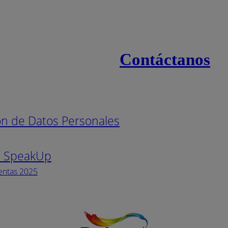
Contáctanos
s
Línea naci
ión de Datos Personales
Pintuco (7
s SpeakUp
Horario de
Lunes a Vi
entas 2025
Facebook
YouTube
Instagram