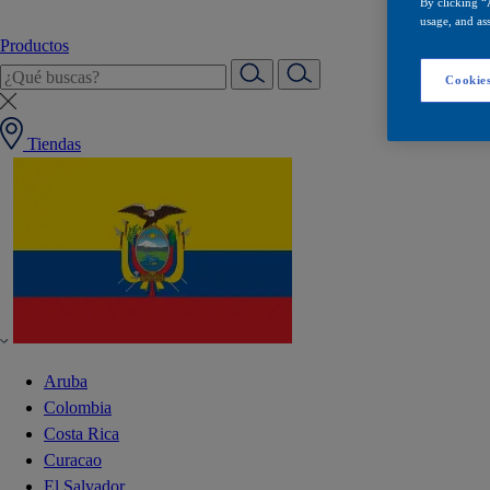
By clicking “
usage, and ass
Productos
Cookies
Tiendas
Aruba
Colombia
Costa Rica
Curacao
El Salvador