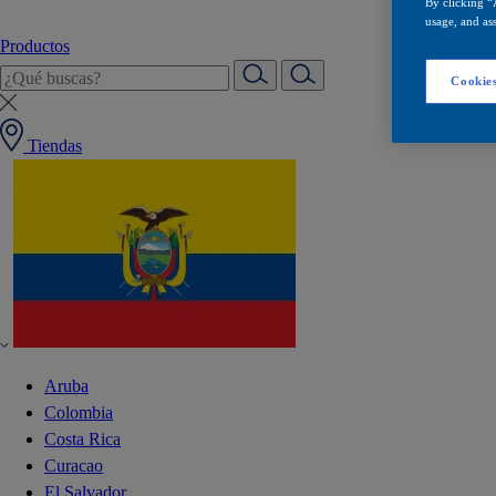
By clicking “
usage, and ass
Productos
Cookies
Tiendas
Aruba
Colombia
Costa Rica
Curacao
El Salvador