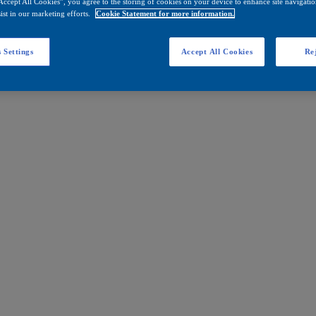
Accept All Cookies”, you agree to the storing of cookies on your device to enhance site navigation
ist in our marketing efforts.
Cookie Statement for more information.
 Settings
Accept All Cookies
Rej