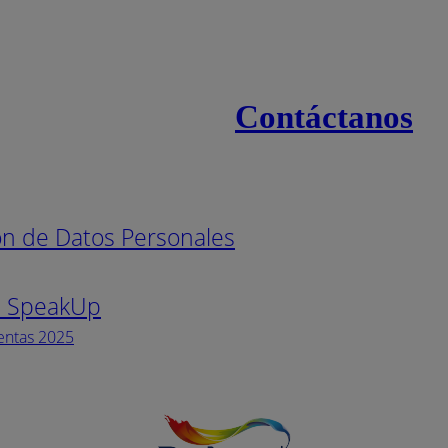
Contáctanos
s
Línea naci
ión de Datos Personales
Pintuco (7
s SpeakUp
Horario de
Lunes a Vi
entas 2025
Facebook
YouTube
Instagram