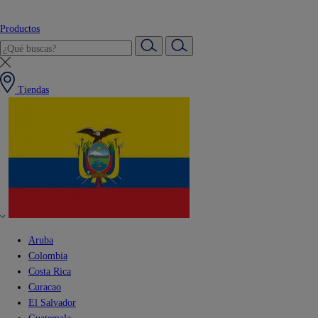
Productos
Tiendas
Aruba
Colombia
Costa Rica
Curacao
El Salvador