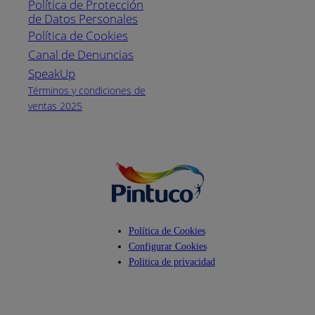
Política de Protección
Pintuco (746882)
de Datos Personales
(04) 373-1880
Política de Cookies
Canal de Denuncias
Horario de
atención:
SpeakUp
Lunes a Viernes
Términos y condiciones de
de 8 a.m. a 5
ventas 2025
p.m.
Facebook
YouTube
Instagram
Política de Cookies
Configurar Cookies
Politica de privacidad