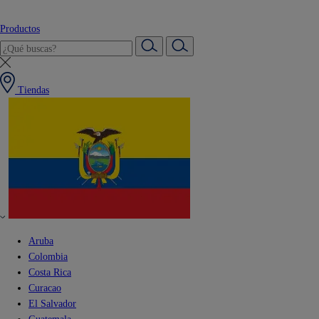
Productos
Tiendas
Aruba
Colombia
Costa Rica
Curacao
El Salvador