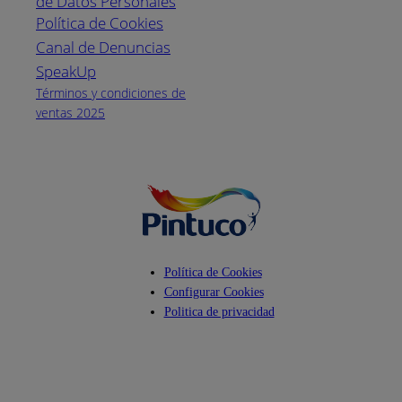
de Datos Personales
(04) 373-1880
Política de Cookies
Canal de Denuncias
Horario de
atención:
SpeakUp
Lunes a Viernes
Términos y condiciones de
de 8 a.m. a 5
ventas 2025
p.m.
Facebook
YouTube
Instagram
Política de Cookies
Configurar Cookies
Politica de privacidad