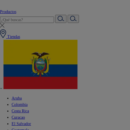
Productos
Tiendas
Aruba
Colombia
Costa Rica
Curacao
El Salvador