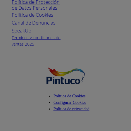
Política de Protección
Pintuco (746882)
de Datos Personales
(04) 373-1880
Política de Cookies
Canal de Denuncias
Horario de
atención:
SpeakUp
Lunes a Viernes
Términos y condiciones de
de 8 a.m. a 5
ventas 2025
p.m.
Facebook
YouTube
Instagram
Política de Cookies
Configurar Cookies
Politica de privacidad