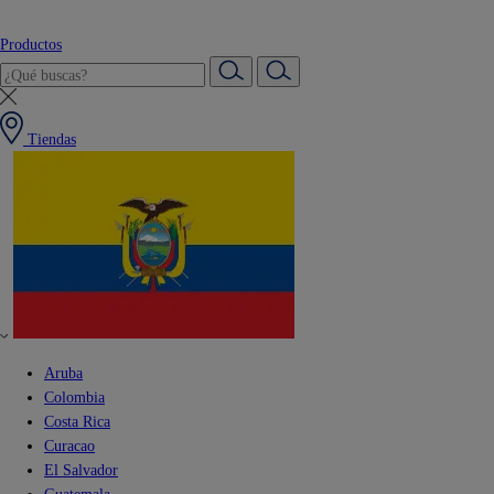
Productos
Tiendas
Aruba
Colombia
Costa Rica
Curacao
El Salvador