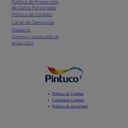
Política de Protección
Pintuco (746882)
de Datos Personales
(04) 373-1880
Política de Cookies
Canal de Denuncias
Horario de
atención:
SpeakUp
Lunes a Viernes
Términos y condiciones de
de 8 a.m. a 5
ventas 2025
p.m.
Facebook
YouTube
Instagram
Política de Cookies
Configurar Cookies
Politica de privacidad