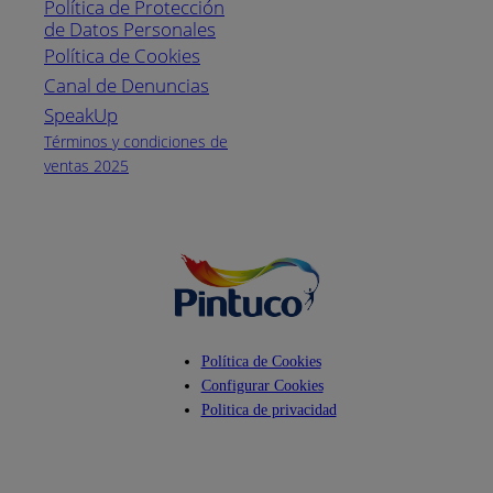
Política de Protección
Pintuco (746882)
de Datos Personales
(04) 373-1880
Política de Cookies
Canal de Denuncias
Horario de
atención:
SpeakUp
Lunes a Viernes
Términos y condiciones de
de 8 a.m. a 5
ventas 2025
p.m.
Facebook
YouTube
Instagram
Política de Cookies
Configurar Cookies
Politica de privacidad