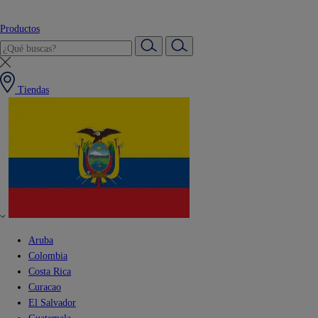
Productos
Tiendas
Aruba
Colombia
Costa Rica
Curacao
El Salvador