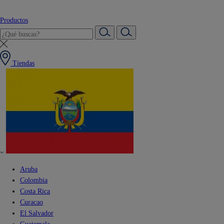
Productos
Tiendas
Aruba
Colombia
Costa Rica
Curacao
El Salvador