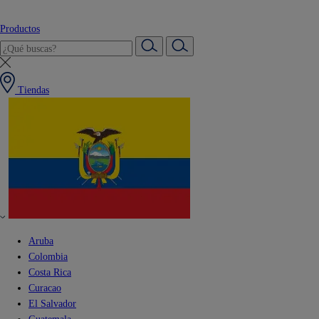
Productos
Tiendas
Aruba
Colombia
Costa Rica
Curacao
El Salvador