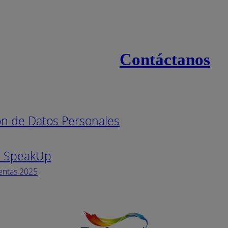
Contáctanos
s
Línea naci
ión de Datos Personales
Pintuco (7
s SpeakUp
Horario de
Lunes a Vi
entas 2025
Facebook
YouTube
Instagram