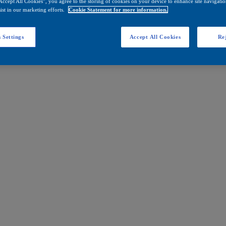
Accept All Cookies”, you agree to the storing of cookies on your device to enhance site navigation
ist in our marketing efforts.
Cookie Statement for more information.
 Settings
Accept All Cookies
Rej