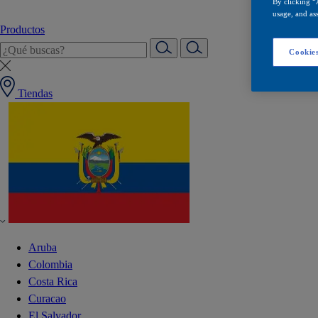
By clicking “
usage, and ass
Productos
Cookies
Tiendas
Aruba
Colombia
Costa Rica
Curacao
El Salvador