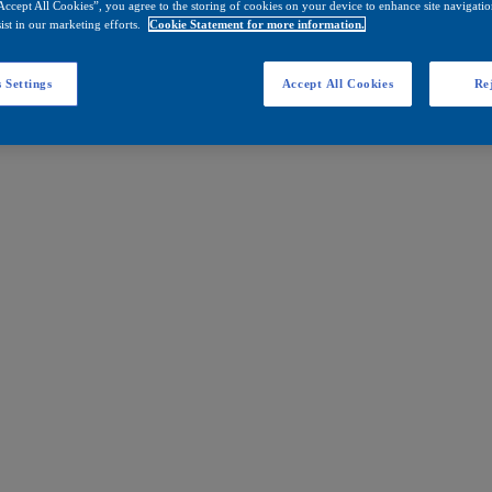
Accept All Cookies”, you agree to the storing of cookies on your device to enhance site navigation
ist in our marketing efforts.
Cookie Statement for more information.
 Settings
Accept All Cookies
Rej