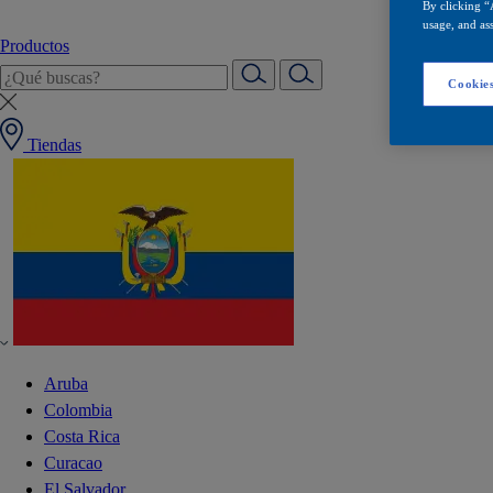
By clicking “
usage, and ass
Productos
Cookies
Tiendas
Aruba
Colombia
Costa Rica
Curacao
El Salvador