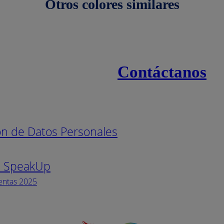
Otros colores similares
Contáctanos
s
Línea naci
ión de Datos Personales
Pintuco (7
s SpeakUp
Horario de
Lunes a Vi
entas 2025
Facebook
YouTube
Instagram