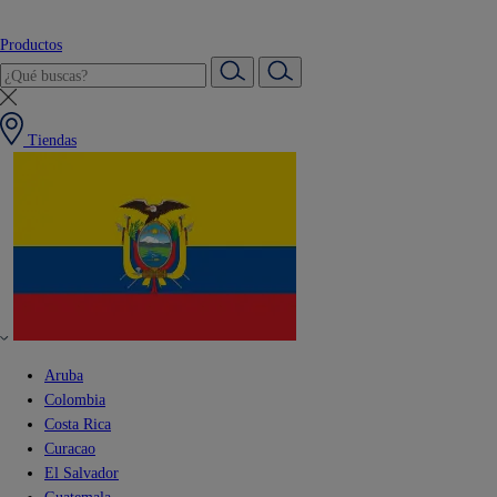
Productos
Tiendas
Aruba
Colombia
Costa Rica
Curacao
El Salvador