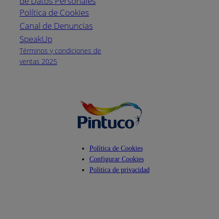
de Datos Personales
(04) 373-1880
Política de Cookies
Canal de Denuncias
Horario de
atención:
SpeakUp
Lunes a Viernes
Términos y condiciones de
de 8 a.m. a 5
ventas 2025
p.m.
Facebook
YouTube
Instagram
Política de Cookies
Configurar Cookies
Politica de privacidad