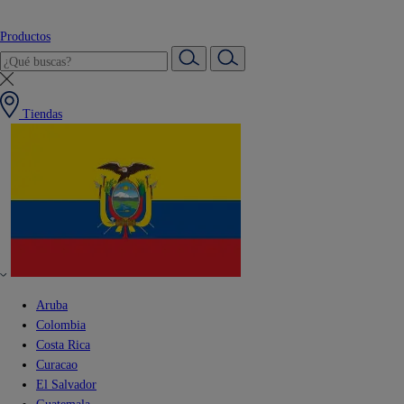
Productos
Tiendas
Aruba
Colombia
Costa Rica
Curacao
El Salvador