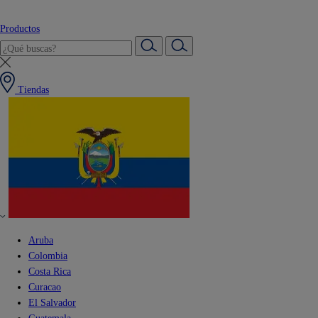
Productos
Tiendas
Aruba
Colombia
Costa Rica
Curacao
El Salvador