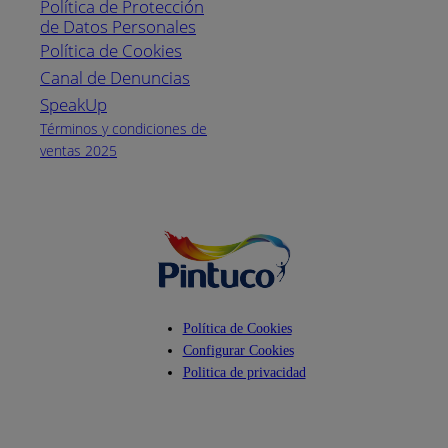
Política de Protección
Pintuco (746882)
de Datos Personales
(04) 373-1880
Política de Cookies
Canal de Denuncias
Horario de
atención:
SpeakUp
Lunes a Viernes
Términos y condiciones de
de 8 a.m. a 5
ventas 2025
p.m.
Facebook
YouTube
Instagram
Política de Cookies
Configurar Cookies
Politica de privacidad