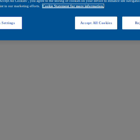
Accept All Cookies”, you agree to the storing of cookies on your device to enhance site navigation
ist in our marketing efforts.
Cookie Statement for more information.
 Settings
Accept All Cookies
Rej