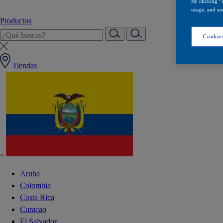
By clicking “
usage, and ass
Productos
Cookies
Tiendas
Aruba
Colombia
Costa Rica
Curacao
El Salvador