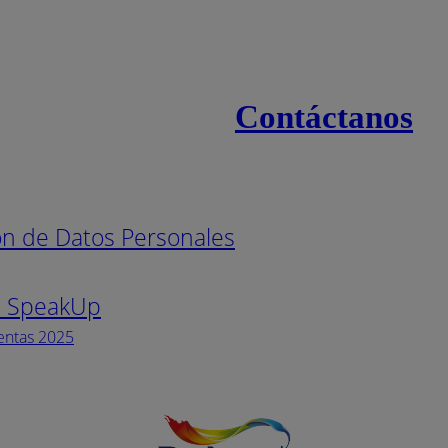
Contáctanos
s
Línea naci
ión de Datos Personales
Pintuco (7
s SpeakUp
Horario de
Lunes a Vi
entas 2025
Facebook
YouTube
Instagram