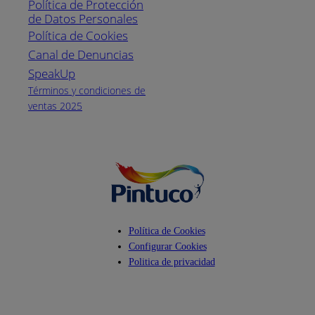
Política de Protección
Pintuco (746882)
de Datos Personales
(04) 373-1880
Política de Cookies
Canal de Denuncias
Horario de
atención:
SpeakUp
Lunes a Viernes
Términos y condiciones de
de 8 a.m. a 5
ventas 2025
p.m.
Facebook
YouTube
Instagram
Política de Cookies
Configurar Cookies
Politica de privacidad