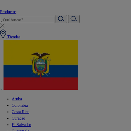
Productos
Tiendas
Aruba
Colombia
Costa Rica
Curacao
El Salvador