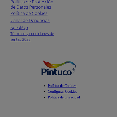
Política de Protección
Pintuco (746882)
de Datos Personales
(04) 373-1880
Política de Cookies
Canal de Denuncias
Horario de
atención:
SpeakUp
Lunes a Viernes
Términos y condiciones de
de 8 a.m. a 5
ventas 2025
p.m.
Facebook
YouTube
Instagram
Política de Cookies
Configurar Cookies
Politica de privacidad