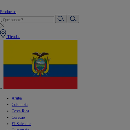
Productos
Tiendas
Aruba
Colombia
Costa Rica
Curacao
El Salvador