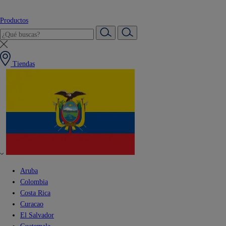
Productos
Tiendas
Aruba
Colombia
Costa Rica
Curacao
El Salvador