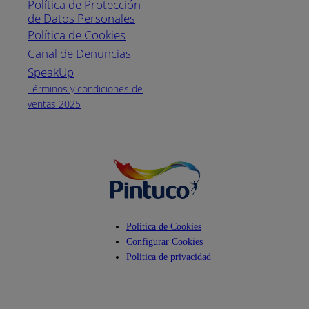
Política de Protección
Pintuco (746882)
de Datos Personales
(04) 373-1880
Política de Cookies
Canal de Denuncias
Horario de
atención:
SpeakUp
Lunes a Viernes
Términos y condiciones de
de 8 a.m. a 5
ventas 2025
p.m.
Facebook
YouTube
Instagram
Política de Cookies
Configurar Cookies
Politica de privacidad