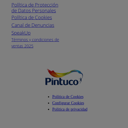
Política de Protección
Pintuco (746882)
de Datos Personales
(04) 373-1880
Política de Cookies
Canal de Denuncias
Horario de
atención:
SpeakUp
Lunes a Viernes
Términos y condiciones de
de 8 a.m. a 5
ventas 2025
p.m.
Facebook
YouTube
Instagram
Política de Cookies
Configurar Cookies
Politica de privacidad