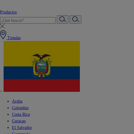
Productos
Tiendas
Aruba
Colombia
Costa Rica
Curacao
El Salvador