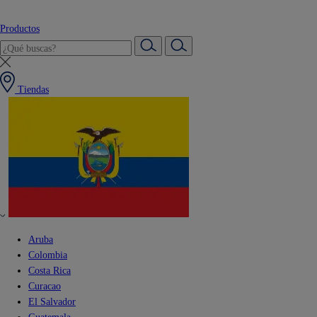
Productos
Tiendas
Aruba
Colombia
Costa Rica
Curacao
El Salvador