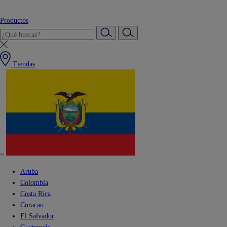
Productos
Tiendas
Aruba
Colombia
Costa Rica
Curacao
El Salvador