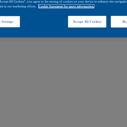
Accept All Cookies”, you agree to the storing of cookies on your device to enhance site navigation
ist in our marketing efforts.
Cookie Statement for more information.
 Settings
Accept All Cookies
Rej