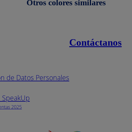
Otros colores similares
Contáctanos
s
Línea naci
ión de Datos Personales
Pintuco (7
s SpeakUp
Horario de
Lunes a Vi
entas 2025
Facebook
YouTube
Instagram