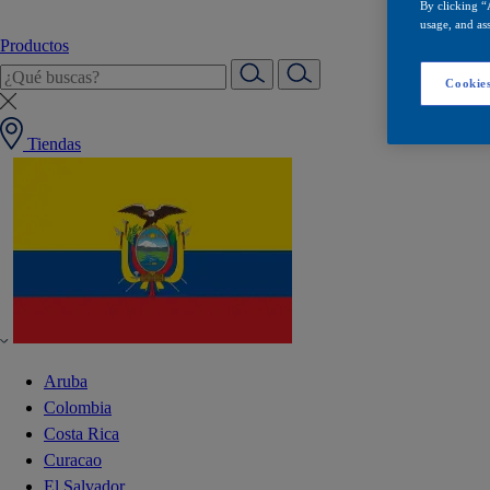
By clicking “
usage, and ass
Productos
Cookies
Tiendas
Aruba
Colombia
Costa Rica
Curacao
El Salvador