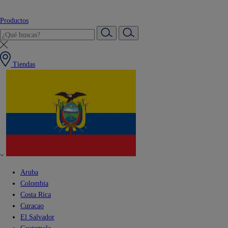
Productos
Tiendas
Aruba
Colombia
Costa Rica
Curacao
El Salvador