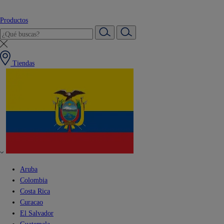
Productos
Tiendas
Aruba
Colombia
Costa Rica
Curacao
El Salvador