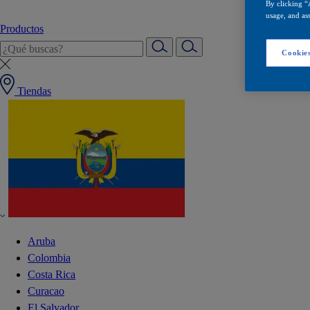
By clicking “
usage, and ass
Productos
Cookies
Tiendas
Aruba
Colombia
Costa Rica
Curacao
El Salvador