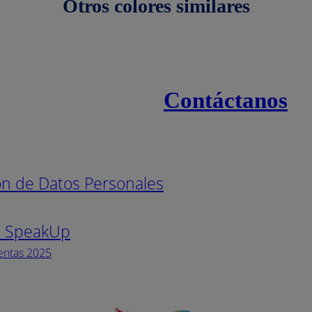
Otros colores similares
Contáctanos
s
Línea naci
ión de Datos Personales
Pintuco (7
s SpeakUp
Horario de
Lunes a Vi
entas 2025
Facebook
YouTube
Instagram