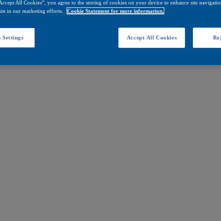
Accept All Cookies”, you agree to the storing of cookies on your device to enhance site navigation
ist in our marketing efforts.
Cookie Statement for more information.
 Settings
Accept All Cookies
Rej