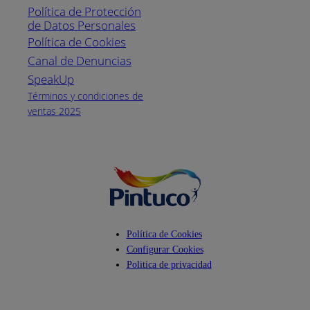
Política de Protección
Pintuco (746882)
de Datos Personales
(04) 373-1880
Política de Cookies
Canal de Denuncias
Horario de
atención:
SpeakUp
Lunes a Viernes
Términos y condiciones de
de 8 a.m. a 5
ventas 2025
p.m.
Facebook
YouTube
Instagram
Política de Cookies
Configurar Cookies
Politica de privacidad