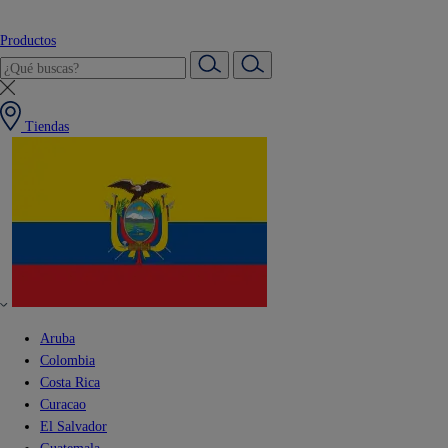
Productos
Tiendas
Aruba
Colombia
Costa Rica
Curacao
El Salvador