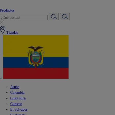
Productos
Tiendas
Aruba
Colombia
Costa Rica
Curacao
El Salvador