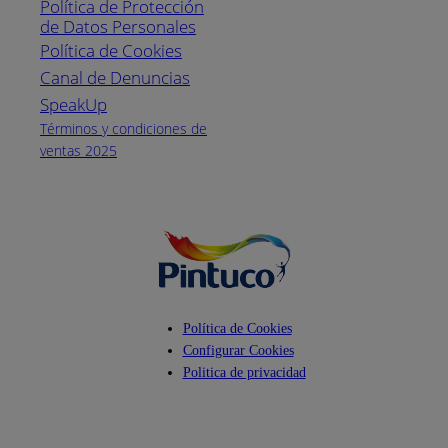
Política de Protección
Pintuco (746882)
de Datos Personales
(04) 373-1880
Política de Cookies
Canal de Denuncias
Horario de
atención:
SpeakUp
Lunes a Viernes
Términos y condiciones de
de 8 a.m. a 5
ventas 2025
p.m.
Facebook
YouTube
Instagram
Política de Cookies
Configurar Cookies
Politica de privacidad