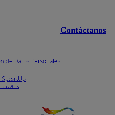
Contáctanos
s
Línea naci
ión de Datos Personales
Pintuco (7
s SpeakUp
Horario de
Lunes a Vi
entas 2025
Facebook
YouTube
Instagram