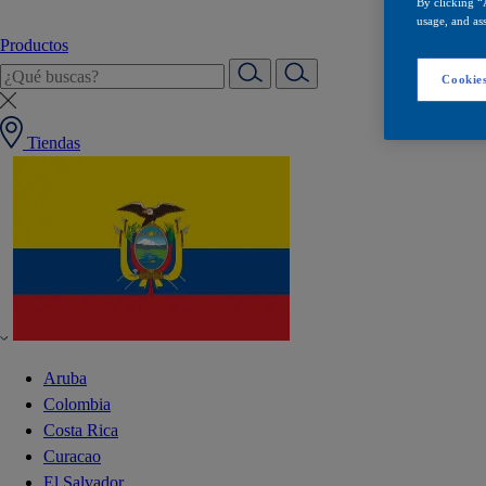
By clicking “
usage, and ass
Productos
Cookies
Tiendas
Aruba
Colombia
Costa Rica
Curacao
El Salvador