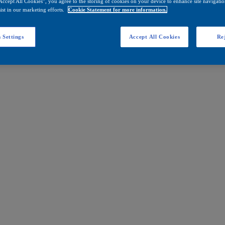
Accept All Cookies”, you agree to the storing of cookies on your device to enhance site navigation
ist in our marketing efforts.
Cookie Statement for more information.
 Settings
Accept All Cookies
Rej