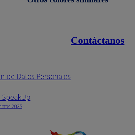
Contáctanos
s
Línea naci
ión de Datos Personales
Pintuco (7
s SpeakUp
Horario de
Lunes a Vi
entas 2025
Facebook
YouTube
Instagram