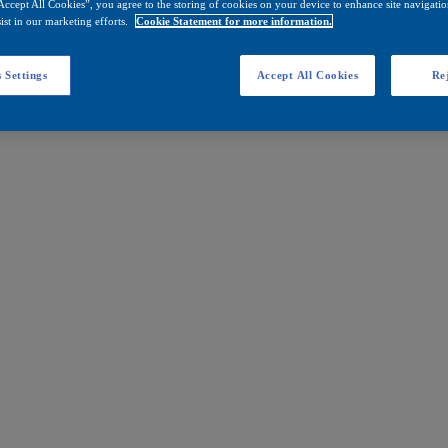
Accept All Cookies”, you agree to the storing of cookies on your device to enhance site navigation
ist in our marketing efforts.
Cookie Statement for more information.
 Settings
Accept All Cookies
Rej