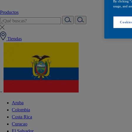
By clicking “
usage, and ass
Productos
Cookies
Tiendas
Aruba
Colombia
Costa Rica
Curacao
El Salvador