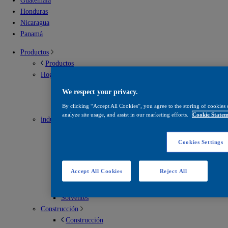
Guatemala
Honduras
Nicaragua
Panamá
Productos
Productos
Hogar
Hogar
We respect your privacy.
Soluciones para interior
By clicking “Accept All Cookies”, you agree to the storing of cookies 
Soluciones para exterior
analyze site usage, and assist in our marketing efforts.
Cookie Statem
industrial
industrial
Envases metálicos
Cookies Settings
Infraestructura vial
Madera
Accept All Cookies
Reject All
Mantenimiento
Recubrimientos en polvo
Solventes
Construcción
Construcción