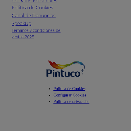
de Datos Personales
(04) 373-1880
Política de Cookies
Canal de Denuncias
Horario de
atención:
SpeakUp
Lunes a Viernes
Términos y condiciones de
de 8 a.m. a 5
ventas 2025
p.m.
Facebook
YouTube
Instagram
Política de Cookies
Configurar Cookies
Politica de privacidad