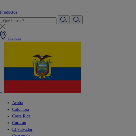
Productos
Tiendas
Aruba
Colombia
Costa Rica
Curacao
El Salvador